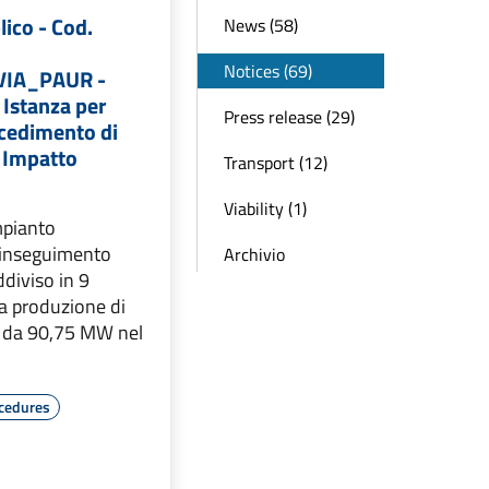
lico - Cod.
News (58)
Notices (69)
VIA_PAUR -
 Istanza per
Press release (29)
ocedimento di
i Impatto
Transport (12)
Viability (1)
mpianto
 inseguimento
Archivio
diviso in 9
la produzione di
ca da 90,75 MW nel
cedures