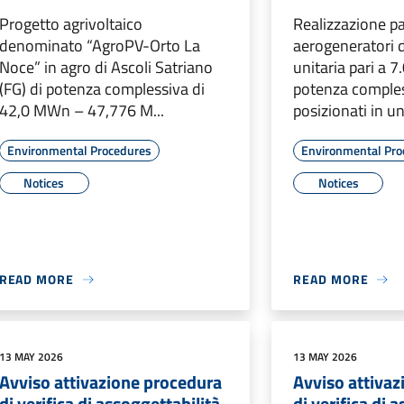
Progetto agrivoltaico
Realizzazione pa
denominato “AgroPV-Orto La
aerogeneratori 
Noce” in agro di Ascoli Satriano
unitaria pari a 
(FG) di potenza complessiva di
potenza comples
42,0 MWn – 47,776 M...
posizionati in un
Environmental Procedures
Environmental Pro
Notices
Notices
READ MORE
READ MORE
13 MAY 2026
13 MAY 2026
Avviso attivazione procedura
Avviso attiva
di verifica di assoggettabilità
di verifica di 