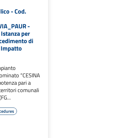
lico - Cod.
VIA_PAUR -
 Istanza per
ocedimento di
i Impatto
mpianto
nominato “CESINA
potenza pari a
erritori comunali
(FG...
cedures