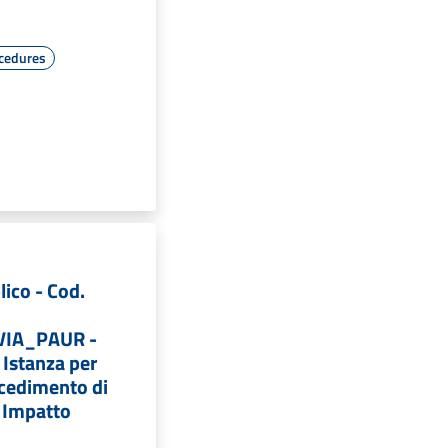
cedures
lico - Cod.
VIA_PAUR -
 Istanza per
ocedimento di
i Impatto