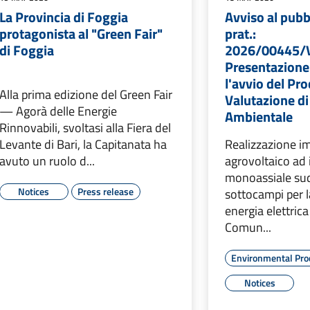
La Provincia di Foggia
Avviso al pubb
protagonista al "Green Fair"
prat.:
di Foggia
2026/00445/
Presentazione
l'avvio del Pr
Alla prima edizione del Green Fair
Valutazione d
— Agorà delle Energie
Ambientale
Rinnovabili, svoltasi alla Fiera del
Levante di Bari, la Capitanata ha
Realizzazione i
avuto un ruolo d...
agrovoltaico ad
monoassiale sud
Notices
Press release
sottocampi per 
energia elettri
Comun...
Environmental Pro
Notices