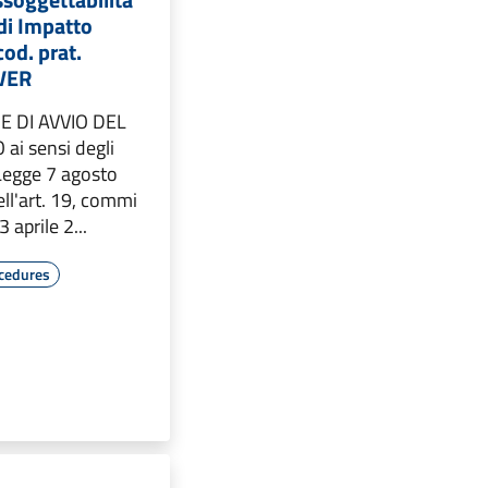
di Impatto
od. prat.
VER
 DI AVVIO DEL
i sensi degli
a Legge 7 agosto
ll'art. 19, commi
3 aprile 2...
cedures