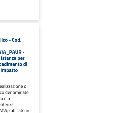
lico - Cod.
VIA_PAUR -
 Istanza per
ocedimento di
i Impatto
realizzazione di
ico denominato
da n.5
potenza
 MWp ubicato nel