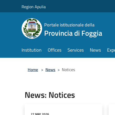
Salta al contenuto principale
Region Apulia
Portale istituzionale della
Provincia di Foggia
Institution
Offices
Services
News
Exp
Home
>
News
>
Notices
News: Notices
27 MAY 2026