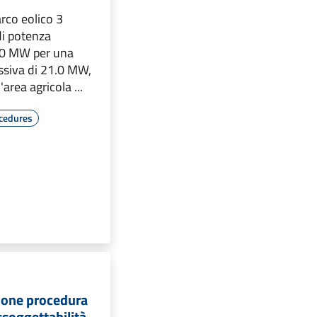
rco eolico 3
di potenza
7.0 MW per una
siva di 21.0 MW,
'area agricola ...
cedures
zione procedura
assoggettabilità