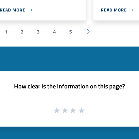
READ MORE
READ MORE
1
2
3
4
5
vious
Next »
How clear is the information on this page?