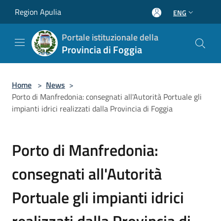
Salta al contenuto principale
Region Apulia
ENG
Portale istituzionale della
Provincia di Foggia
Home
>
News
>
Porto di Manfredonia: consegnati all'Autorità Portuale gli
impianti idrici realizzati dalla Provincia di Foggia
Porto di Manfredonia:
consegnati all'Autorità
Portuale gli impianti idrici
realizzati dalla Provincia di