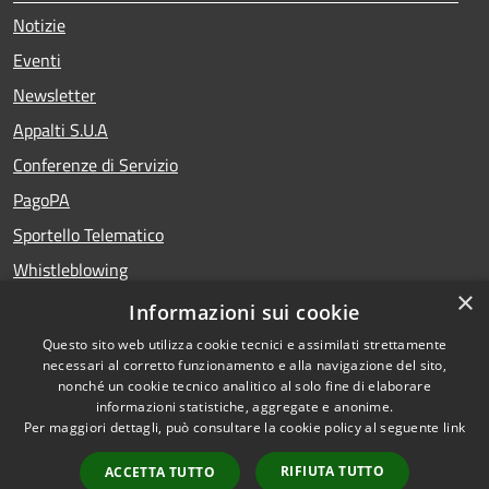
Notizie
Eventi
Newsletter
Appalti S.U.A
Conferenze di Servizio
PagoPA
Sportello Telematico
Whistleblowing
×
Teatro del Fuoco
Informazioni sui cookie
Portale Storico della Provincia di Foggia
Questo sito web utilizza cookie tecnici e assimilati strettamente
necessari al corretto funzionamento e alla navigazione del sito,
nonché un cookie tecnico analitico al solo fine di elaborare
informazioni statistiche, aggregate e anonime.
RSS
Copyright © 2026 •
Per maggiori dettagli, può consultare la cookie policy al seguente
link
Accessibility
Portale istituzionale della
Privacy
Provincia di Foggia •
RIFIUTA TUTTO
ACCETTA TUTTO