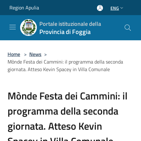
Salta al contenuto principale
Region Apulia
ENG
Portale istituzionale della
Provincia di Foggia
Home
>
News
>
Mònde Festa dei Cammini: il programma della seconda
giornata. Atteso Kevin Spacey in Villa Comunale
Mònde Festa dei Cammini: il
programma della seconda
giornata. Atteso Kevin
Spacey in Villa Comunale