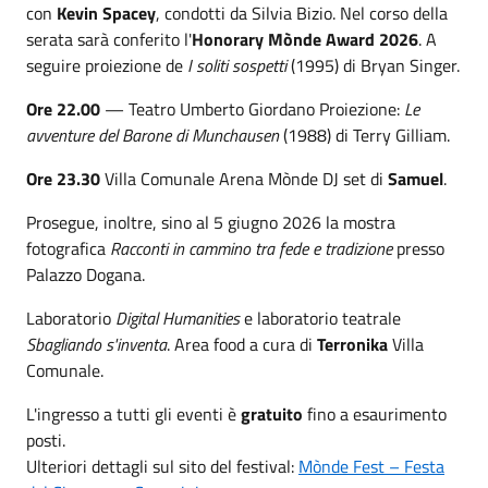
con
Kevin Spacey
, condotti da Silvia Bizio. Nel corso della
serata sarà conferito l'
Honorary Mònde Award 2026
. A
seguire proiezione de
I soliti sospetti
(1995) di Bryan Singer.
Ore 22.00
— Teatro Umberto Giordano Proiezione:
Le
avventure del Barone di Munchausen
(1988) di Terry Gilliam.
Ore 23.30
Villa Comunale Arena Mònde DJ set di
Samuel
.
Prosegue, inoltre, sino al 5 giugno 2026 la mostra
fotografica
Racconti in cammino tra fede e tradizione
presso
Palazzo Dogana.
Laboratorio
Digital Humanities
e laboratorio teatrale
Sbagliando s'inventa
. Area food a cura di
Terronika
Villa
Comunale.
L'ingresso a tutti gli eventi è
gratuito
fino a esaurimento
posti.
Ulteriori dettagli sul sito del festival:
Mònde Fest – Festa