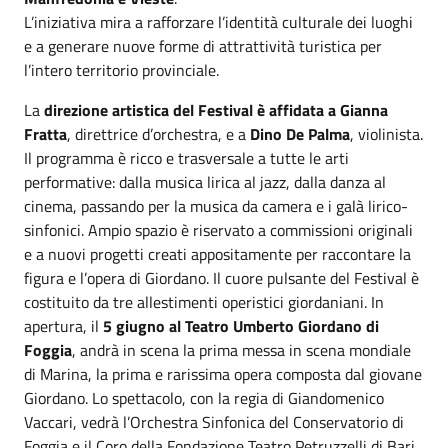
L’iniziativa mira a rafforzare l’identità culturale dei luoghi
e a generare nuove forme di attrattività turistica per
l’intero territorio provinciale.
La
direzione artistica del Festival è affidata a Gianna
Fratta
, direttrice d’orchestra, e a
Dino De Palma
, violinista.
Il programma è ricco e trasversale a tutte le arti
performative: dalla musica lirica al jazz, dalla danza al
cinema, passando per la musica da camera e i galà lirico-
sinfonici. Ampio spazio è riservato a commissioni originali
e a nuovi progetti creati appositamente per raccontare la
figura e l’opera di Giordano. Il cuore pulsante del Festival è
costituito da tre allestimenti operistici giordaniani. In
apertura, il
5 giugno al Teatro Umberto Giordano di
Foggia
, andrà in scena la prima messa in scena mondiale
di Marina, la prima e rarissima opera composta dal giovane
Giordano. Lo spettacolo, con la regia di Giandomenico
Vaccari, vedrà l’Orchestra Sinfonica del Conservatorio di
Foggia e il Coro della Fondazione Teatro Petruzzelli di Bari