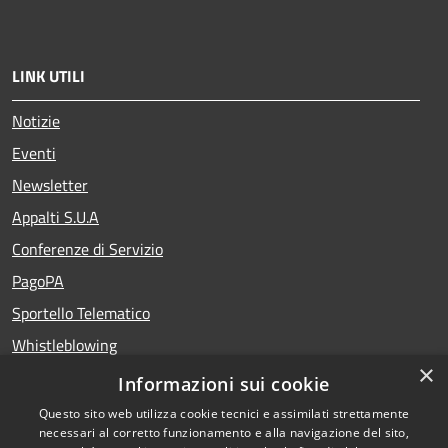
LINK UTILI
Notizie
Eventi
Newsletter
Appalti S.U.A
Conferenze di Servizio
PagoPA
Sportello Telematico
Whistleblowing
×
Teatro del Fuoco
Informazioni sui cookie
Portale Storico della Provincia di Foggia
Questo sito web utilizza cookie tecnici e assimilati strettamente
necessari al corretto funzionamento e alla navigazione del sito,