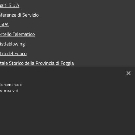
alti S.U.A
ferenze di Servizio
goPA
rtello Telematico
stleblowing
tro del Fuoco
tale Storico della Provincia di Foggia
×
nzionamento e
nformazioni
istituzionale della Provincia di Foggia • Powered
by
Municipium