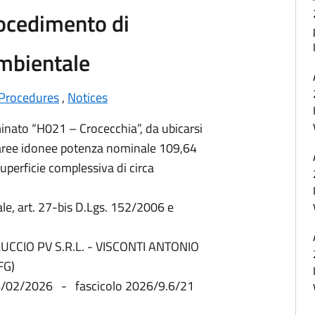
rocedimento di
Ambientale
Procedures
,
Notices
inato “H021 – Crocecchia”, da ubicarsi
n aree idonee potenza nominale 109,64
erficie complessiva di circa
e, art. 27-bis D.Lgs. 152/2006 e
CIO PV S.R.L. - VISCONTI ANTONIO
FG)
04/02/2026 - fascicolo 2026/9.6/21