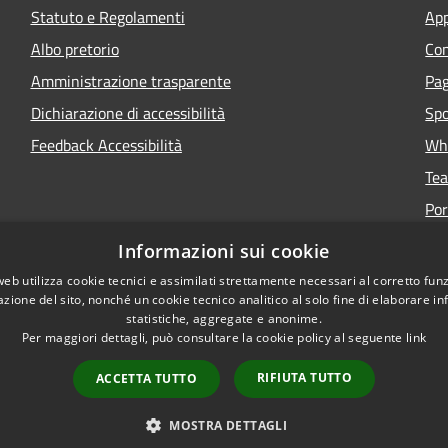
Statuto e Regolamenti
App
Albo pretorio
Con
Amministrazione trasparente
Pa
Dichiarazione di accessibilità
Spo
Feedback Accessibilità
Whi
Tea
Por
Informazioni sui cookie
web utilizza cookie tecnici e assimilati strettamente necessari al corretto fu
azione del sito, nonché un cookie tecnico analitico al solo fine di elaborare i
statistiche, aggregate e anonime.
Per maggiori dettagli, può consultare la cookie policy al seguente
link
Copyright © 2026 • Portale 
RIFIUTA TUTTO
ACCETTA TUTTO
MOSTRA DETTAGLI