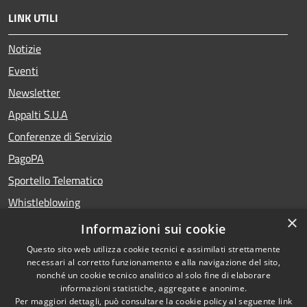
LINK UTILI
Notizie
Eventi
Newsletter
Appalti S.U.A
Conferenze di Servizio
PagoPA
Sportello Telematico
Whistleblowing
×
Teatro del Fuoco
Informazioni sui cookie
Portale Storico della Provincia di Foggia
Questo sito web utilizza cookie tecnici e assimilati strettamente
necessari al corretto funzionamento e alla navigazione del sito,
nonché un cookie tecnico analitico al solo fine di elaborare
informazioni statistiche, aggregate e anonime.
RSS
Copyright © 2026 •
Per maggiori dettagli, può consultare la cookie policy al seguente
link