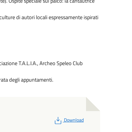
. Ospite speciale sul palco: la cantautrice
ulture di autori locali espressamente ispirati
ciazione T.A.L.I.A., Archeo Speleo Club
durata degli appuntamenti.
PDF
Download