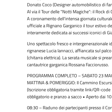
Donato Coco (Designer automobilistico di fa
Al via il Tour delle "Notti Magiche": il Rock d
A coronamento dell'intensa giornata culturale,
ufficiale a Rignano Garganico il tour estivo 
interamente dedicata ai successi iconici di G
Uno spettacolo fresco e intergenerazionale i
rignanese Lucia Iannacci, affiancata sul palc
(chitarra elettrica). La serata musicale si prea
cantautrice garganica Rossana Facciorusso.
PROGRAMMA COMPLETO – SABATO 23 MAG
MATTINA & POMERIGGIO: Il Cammino Escursionis
(Iscrizione obbligatoria tramite link/QR-cod
obbligatorio e pranzo a sacco • Aperto dai 10 
08:30 – Raduno dei partecipanti presso il Cor