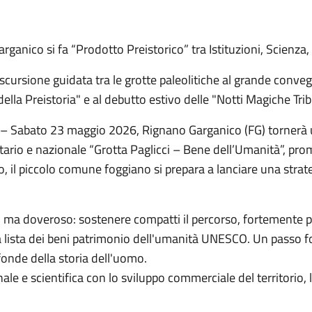
rganico si fa “Prodotto Preistorico” tra Istituzioni, Scienz
escursione guidata tra le grotte paleolitiche al grande con
lla Preistoria" e al debutto estivo delle "Notti Magiche Tri
Sabato 23 maggio 2026, Rignano Garganico (FG) tornerà uf
tario e nazionale “Grotta Paglicci – Bene dell’Umanità”, pro
o, il piccolo comune foggiano si prepara a lanciare una strateg
oso ma doveroso: sostenere compatti il percorso, fortemente
iosa lista dei beni patrimonio dell'umanità UNESCO. Un passo
 profonde della storia dell'uomo.
ale e scientifica con lo sviluppo commerciale del territorio,