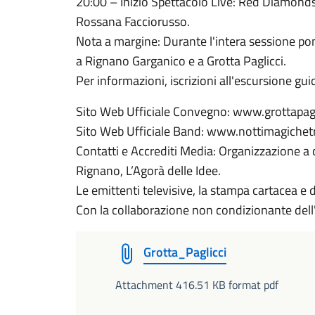
20:00 – Inizio Spettacolo Live: Red Diamonds 
Rossana Facciorusso.
Nota a margine: Durante l'intera sessione pome
a Rignano Garganico e a Grotta Paglicci.
Per informazioni, iscrizioni all'escursione gui
Sito Web Ufficiale Convegno: www.grottapagli
Sito Web Ufficiale Band: www.nottimagichet
Contatti e Accrediti Media: Organizzazione a c
Rignano, L’Agorà delle Idee.
Le emittenti televisive, la stampa cartacea e d
Con la collaborazione non condizionante del
Grotta_Paglicci
Attachment 416.51 KB format pdf