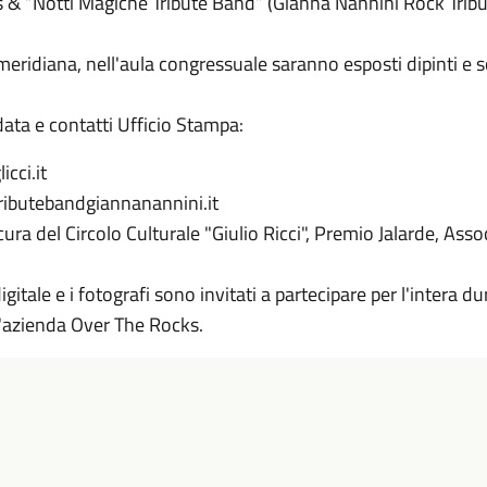
& “Notti Magiche Tribute Band” (Gianna Nannini Rock Tribute)
ridiana, nell'aula congressuale saranno esposti dipinti e sc
data e contatti Ufficio Stampa:
cci.it
ributebandgiannanannini.it
ura del Circolo Culturale "Giulio Ricci", Premio Jalarde, Asso
igitale e i fotografi sono invitati a partecipare per l'intera 
l'azienda Over The Rocks.