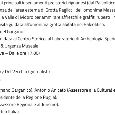
 principali insediamenti preistorici rignanesi (dal Paleolitico 
nza dell’area esterna di Grotta Paglicci, dell'omonima Masse
lle di Ividoro per ammirare affreschi e graffiti rupestri in 
isita guidata all'omonima grotta abitata nel Paleolitico.
 del Gargano.
uidata al Centro Storico, al Laboratorio di Archeologia Speri
 & Urgenza Museale
a – Dalle ore 17:00)
y Del Vecchio (giornalisti)
e
ignano Garganico), Antonio Aniceto (Assessore alla Cultura) e
esidente della Regione Puglia).
ssessore Regionale al Turismo).
eo Italia).