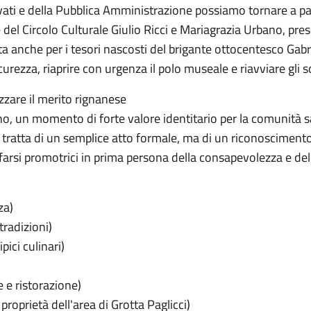
rivati e della Pubblica Amministrazione possiamo tornare a p
del Circolo Culturale Giulio Ricci e Mariagrazia Urbano, pre
ota anche per i tesori nascosti del brigante ottocentesco Gab
curezza, riaprire con urgenza il polo museale e riavviare gli sca
zzare il merito rignanese
, un momento di forte valore identitario per la comunità sa
 tratta di un semplice atto formale, ma di un riconoscimento 
arsi promotrici in prima persona della consapevolezza e del
za)
tradizioni)
ici culinari)
e e ristorazione)
roprietà dell'area di Grotta Paglicci)