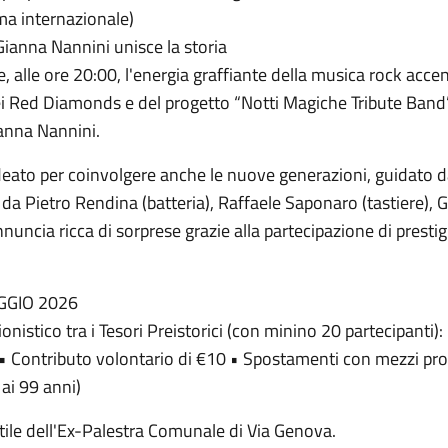
ma internazionale)
i Gianna Nannini unisce la storia
 alle ore 20:00, l'energia graffiante della musica rock accen
dei Red Diamonds e del progetto “Notti Magiche Tribute Band
ianna Nannini.
deato per coinvolgere anche le nuove generazioni, guidato da
o da Pietro Rendina (batteria), Raffaele Saponaro (tastiere),
nnuncia ricca di sorprese grazie alla partecipazione di prestigio
GIO 2026
tico tra i Tesori Preistorici (con minino 20 partecipanti):
e • Contributo volontario di €10 • Spostamenti con mezzi pr
ai 99 anni)
tile dell'Ex-Palestra Comunale di Via Genova.