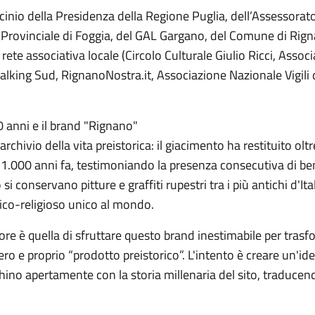
inio della Presidenza della Regione Puglia, dell’Assessorato
Provinciale di Foggia, del GAL Gargano, del Comune di Rig
rete associativa locale (Circolo Culturale Giulio Ricci, Assoc
alking Sud, RignanoNostra.it, Associazione Nazionale Vigili 
 anni e il brand "Rignano"
archivio della vita preistorica: il giacimento ha restituito o
11.000 anni fa, testimoniando la presenza consecutiva di 
 conservano pitture e graffiti rupestri tra i più antichi d'It
ico-religioso unico al mondo.
ore è quella di sfruttare questo brand inestimabile per tra
o e proprio “prodotto preistorico”. L'intento è creare un'iden
hino apertamente con la storia millenaria del sito, traducen