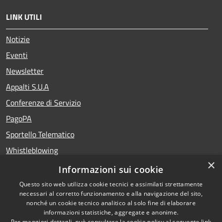
LINK UTILI
Notizie
Eventi
Newsletter
Appalti S.U.A
Conferenze di Servizio
PagoPA
Sportello Telematico
Whistleblowing
×
Teatro del Fuoco
Informazioni sui cookie
Portale Storico della Provincia di Foggia
Questo sito web utilizza cookie tecnici e assimilati strettamente
necessari al corretto funzionamento e alla navigazione del sito,
nonché un cookie tecnico analitico al solo fine di elaborare
informazioni statistiche, aggregate e anonime.
RSS
Copyright © 2026 •
Per maggiori dettagli, può consultare la cookie policy al seguente
link